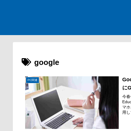
google
G
PC関連
にG
今春
Ed
マホ
用して