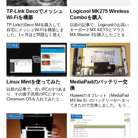
TP-Link Decoでメッシュ
Logicool MK275 Wireless
Wi-Fiを構築
Comboを購入
TP-LinkのDeco M4を購入して、
以前の記事で、Logicoolのお高い
自宅にメッシュWi-Fiを構築しま
キーボードMX KEYSとマウス
した。1ヶ月ほど問題なく使えて
MX Master 3を購入したことを書
おり、多少コストは掛かったもの
きました。それから1ヶ月も経っ
の、それに見合うメリットはあっ
ていないのですが、今度はまた同
PC関連
AliExpress
たと思います。本記事では、そも
じLogicoolのそこそこお安いキー
そもメッシュWi-Fiにした理由や
ボード・マウスのセット(MK27...
TP-Li...
Linux Mintを使ってみた
MediaPadのバッテリー交
換
以前の記事で、古いPCが1つあま
り、その後子供用のPCにすべく
Huaweiのタブレット（MediaPad
Chromium OSを入れてみたとい
M3 lite 8）のバッテリーがヘタっ
う記事を書きました。結局、この
てきたので交換しました。もうだ
Chromium OSもすぐにやめて、
いぶ使い込んだものなので、普通
今はLinux Mintを入れてみていま
ならタブレットごと交換しても良
AliExpress
PC関連
す。PCスペックこっちの記事で
いのかもしれませんが、僕の用途
も...
（メール・ウェブ閲覧や動画視聴
程度）...