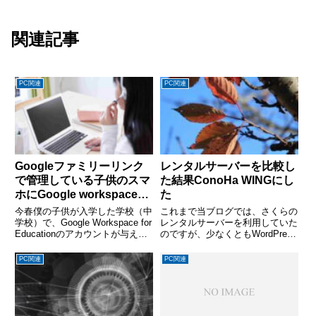
関連記事
PC関連
PC関連
Googleファミリーリンク
レンタルサーバーを比較し
で管理している子供のスマ
た結果ConoHa WINGにし
ホにGoogle workspace
た
for Educationアカウント
今春僕の子供が入学した学校（中
これまで当ブログでは、さくらの
を追加
学校）で、Google Workspace for
レンタルサーバーを利用していた
Educationのアカウントが与えら
のですが、少なくともWordPress
れました。これまで子供は
を運用するにはちょっと遅いとい
AndroidスマホをGoogleファミリ
うこともあり、レンタルサーバー
PC関連
PC関連
ーリンクで管理していたGoogle
の乗り換えを検討しました。いろ
アカウントで使用して...
いろ調べた結果の結論を言うと、
ConoHa WING...