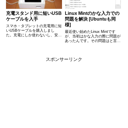
充電スタンド用に短いUSB
Linux Mintのかな入力での
ケーブルを入手
問題を解決 [Ubuntuも同
様]
スマホ・タブレットの充電用に短
いUSBケーブルを購入しまし
最近使い始めたLinux Mintです
た。充電にしか使わないし、安く
が、当初はかな入力の際に問題が
て良いので百円ショップで探して
あったんです。その問題はと言う
みたりしたのですが、ちょうどい
と、全角の長音「ー」が半角の円
いのが見つからなかったんです
マーク「¥」になってしまうとい
よ。欲しかったのは30cmの白い
うものでした。そもそもこの症状
Type-CのUSBケーブルです...
スポンサーリンク
に悩んでいる人がいなのか、ググ
っても解決策が見つから...