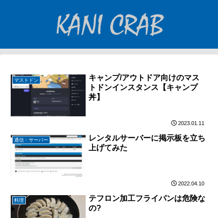
キャンプ/アウトドア向けのマス
マストドン
トドンインスタンス【キャンプ
丼】
2023.01.11
レンタルサーバーに掲示板を立ち
通信・サーバー
上げてみた
2022.04.10
テフロン加工フライパンは危険な
料理
の?