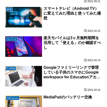
2021.09.21
スマートテレビ（Android TV）
家電
に変えてみた理由と使ってみた感
想
2021.04.15
楽天モバイルは3ヶ月無料期間を
モバイル
活用して「使える」のか確認すべ
し
2021.04.14
Googleファミリーリンクで管理
PC関連
している子供のスマホにGoogle
workspace for Educationアカウ
ントを追加
2021.04.10
MediaPadのバッテリー交換
AliExpress