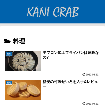
料理
テフロン加工フライパンは危険な
料理
の?
2022.03.21
格安の竹製せいろを入手&レビュ
料理
ー
2021.09.21