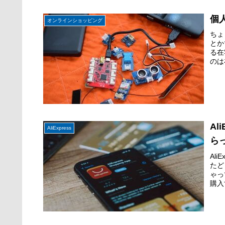
個
オンラインショッピング
ちょ
とか
る在
のは
A
AliExpress
ら
Al
たど
ゃっ
購入す